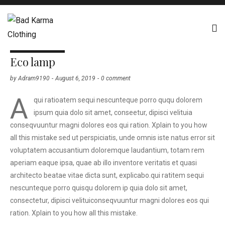
THE MAKERS
Eco lamp
by
Adram9190
August 6, 2019
0 comment
A
qui ratioatem sequi nescunteque porro ququ dolorem
ipsum quia dolo sit amet, conseetur, dipisci velituia
conseqvuuntur magni dolores eos qui ration. Xplain to you how
all this mistake sed ut perspiciatis, unde omnis iste natus error sit
voluptatem accusantium doloremque laudantium, totam rem
aperiam eaque ipsa, quae ab illo inventore veritatis et quasi
architecto beatae vitae dicta sunt, explicabo.qui ratitem sequi
nescunteque porro quisqu dolorem ip quia dolo sit amet,
consectetur, dipisci velituiconseqvuuntur magni dolores eos qui
ration. Xplain to you how all this mistake.