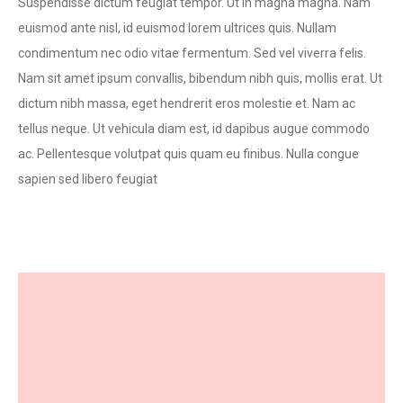
Suspendisse dictum feugiat tempor. Ut in magna magna. Nam
euismod ante nisl, id euismod lorem ultrices quis. Nullam
condimentum nec odio vitae fermentum. Sed vel viverra felis.
Nam sit amet ipsum convallis, bibendum nibh quis, mollis erat. Ut
dictum nibh massa, eget hendrerit eros molestie et. Nam ac
tellus neque. Ut vehicula diam est, id dapibus augue commodo
ac. Pellentesque volutpat quis quam eu finibus. Nulla congue
sapien sed libero feugiat